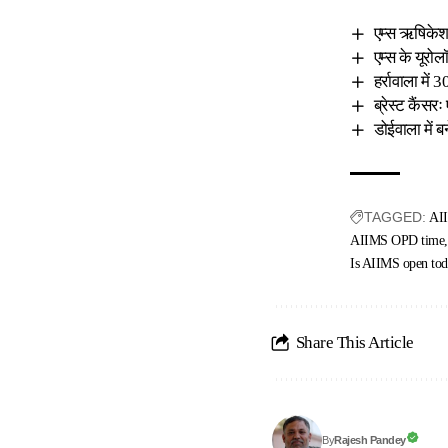
एम्स ऋषिकेश न
एम्स के यूरोल
हर्रावाला में
ब्रेस्ट कैंस
डोईवाला में 
TAGGED:
AI
AIIMS OPD time
Is AIIMS open tod
Share This Article
Rajesh Pandey
By