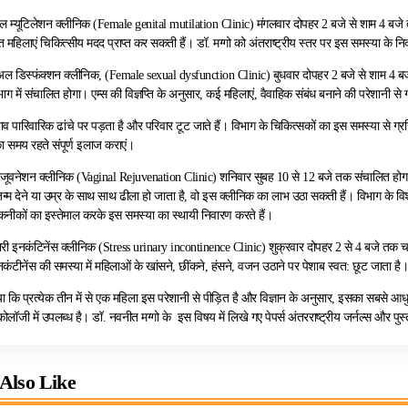
ल म्यूटिलेशन क्लीनिक (Female genital mutilation Clinic) मंगलवार दोपहर 2 बजे से शाम 4 बजे
़ित महिलाएं चिकित्सीय मदद प्राप्त कर सकती हैं। डॉ. मग्गो को अंतराष्ट्रीय स्तर पर इस समस्या के नि
ुअल डिस्फंक्शन क्लीनिक, (Female sexual dysfunction Clinic) बुधवार दोपहर 2 बजे से शाम 4 बजे
 में संचालित होगा। एम्स की विज्ञप्ति के अनुसार, कई महिलाएं, वैवाहिक संबंध बनाने की परेशानी से ग्रस
भाव पारिवारिक ढांचे पर पड़ता है और परिवार टूट जाते हैं। विभाग के चिकित्सकों का इस समस्या से ग्
 समय रहते संपूर्ण इलाज कराएं।
ूवनेशन क्लीनिक (Vaginal Rejuvenation Clinic) शनिवार सुबह 10 से 12 बजे तक संचालित होग
 जन्म देने या उम्र के साथ साथ ढीला हो जाता है, वो इस क्लीनिक का लाभ उठा सकती हैं। विभाग के विशेष
ीकों का इस्तेमाल करके इस समस्या का स्थायी निवारण करते हैं।
िनरी इनकंटिनेंस क्लीनिक (Stress urinary incontinence Clinic) शुक्रवार दोपहर 2 से 4 बजे तक च
इनकंटीनेंस की समस्या में महिलाओं के खांसने, छींकने, हंसने, वजन उठाने पर पेशाब स्वत: छूट जाता है
ाया कि प्रत्येक तीन में से एक महिला इस परेशानी से पीड़ित है और विज्ञान के अनुसार, इसका सबसे आध
ोलॉजी में उपलब्ध है। डॉ. नवनीत मग्गो के इस विषय में लिखे गए पेपर्स अंतरराष्ट्रीय जर्नल्स और पुस्तक
Also Like