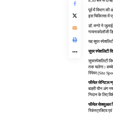
8.30 बजे से दोपह
पूर्व में विभाग 
इस चिकित्सा में प
डॉ. मग्गो ने जुलाई
गायनाकोलॉजी डि
यह सुपर स्पेशलिट
सुपर स्पेशलिटी 
सुपरस्पेशलिटी व
तक चलेगा। बच्चेद
रिपेयर (Site Spec
फीमेल जेनिटल म्
बाहरी यौन अंग नष्
निदान के लिए विश
फीमेल सेक्सुअल 
रिकंस्ट्रक्टिव एव