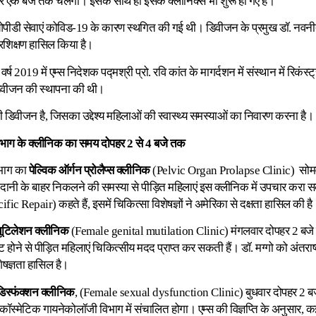
र एक बजे तक चलेगी। इसके साथ ही इसके क्लीनिक्स भी शुरू हो गए हैं।
की ओपीडी सेवाएं कोविड-19 के कारण स्थगित की गई थी। डिवीजन के प्रमुख डॉ. नवनीत
्रशिक्षण हासिल किया है।
 वर्ष 2019 में एम्स निदेशक पद्मश्री प्रो. रवि कांत के मागर्दशन में संस्थान में रिकंस्
वीजन की स्थापना की थी।
ी डिवीजन है, जिसका उद्देश्य महिलाओं की स्वास्थ्य समस्याओं का निवारण करना है।
विभाग के क्लीनिक का समय दोपहर 2 से 4 बजे तक
िभाग का
पेल्विक ऑर्गन प्रोलैप्स क्लीनिक
(Pelvic Organ Prolapse Clinic) सोमवा
ानी के बाहर निकलने की समस्या से पीड़ित महिलाएं इस क्लीनिक में उपचार करा स
ific Repair) कहते हैं, इसमें चिकित्सा विशेषज्ञों ने अमेरिका से दक्षता हासिल की है
यूटिलेशन क्लीनिक
(Female genital mutilation Clinic) मंगलवार दोपहर 2 बजे 
ट होने से पीड़ित महिलाएं चिकित्सीय मदद प्राप्त कर सकती हैं। डॉ. मग्गो को अंतराष
ेषज्ञता हासिल है।
डिस्फंक्शन क्लीनिक
, (Female sexual dysfunction Clinic) बुधवार दोपहर 2 बज
ं कॉस्मेटिक गायनेकोलॉजी विभाग में संचालित होगा। एम्स की विज्ञप्ति के अनुसार, क