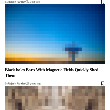
By
Rajesh Pandey
1 year ago
Black holes Born With Magnetic Fields Quickly Shed
Them
By
Rajesh Pandey
5 years ago