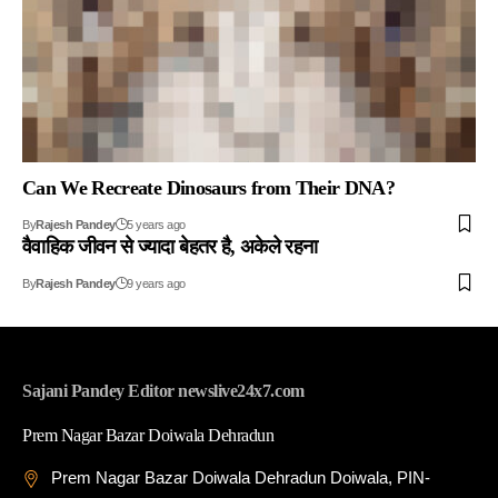
Can We Recreate Dinosaurs from Their DNA?
By
Rajesh Pandey
5 years ago
वैवाहिक जीवन से ज्यादा बेहतर है, अकेले रहना
By
Rajesh Pandey
9 years ago
Sajani Pandey Editor newslive24x7.com
Prem Nagar Bazar Doiwala Dehradun
Prem Nagar Bazar Doiwala Dehradun Doiwala, PIN-