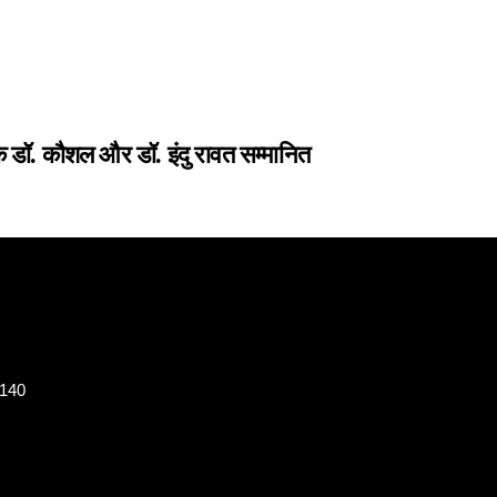
क डॉ. कौशल और डॉ. इंदु रावत सम्मानित
8140