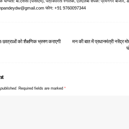
षणिक योग्यता: बी.एससी (पीसीएम), पत्रकारिता स्नातक, एलएलबी संपर्क: प्रेमनगर बाजार, ड
ajeshpandeydw@gmail.com फोन: +91 9760097344
्र-छात्राओं को शैक्षणिक भ्रमण कराएगी
मन की बात में प्रधानमंत्री नरेंद्र 
घ
nt
 published.
Required fields are marked
*