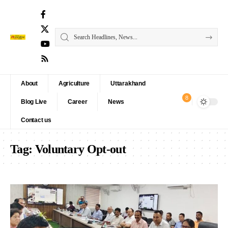
About
Agriculture
Uttarakhand
8
Blog Live
Career
News
Contact us
Tag:
Voluntary Opt-out