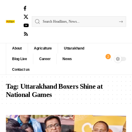
About
Agriculture
Uttarakhand
2
Blog Live
Career
News
Contact us
Tag:
Uttarakhand Boxers Shine at
National Games