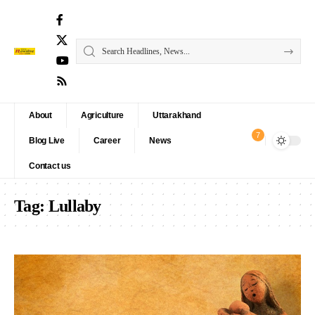
About
Agriculture
Uttarakhand
7
Blog Live
Career
News
Contact us
Tag:
Lullaby