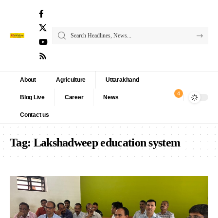
About
Agriculture
Uttarakhand
4
Blog Live
Career
News
Contact us
Tag:
Lakshadweep education system