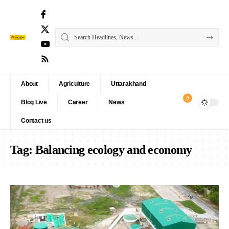
About
Agriculture
Uttarakhand
8
Blog Live
Career
News
Contact us
Tag:
Balancing ecology and economy