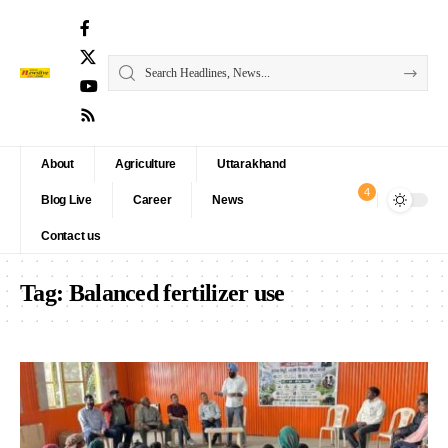
About
Agriculture
Uttarakhand
4
Blog Live
Career
News
Contact us
Tag:
Balanced fertilizer use