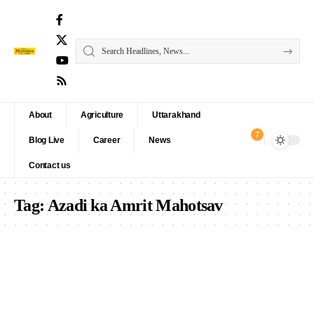
About
Agriculture
Uttarakhand
7
Blog Live
Career
News
Contact us
Tag:
Azadi ka Amrit Mahotsav