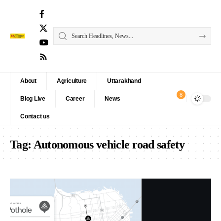
About
Agriculture
Uttarakhand
8
Blog Live
Career
News
Contact us
Tag:
Autonomous vehicle road safety